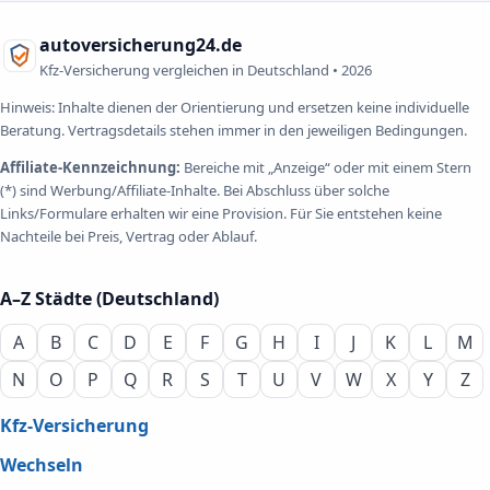
autoversicherung24.de
Kfz-Versicherung vergleichen in Deutschland •
2026
Hinweis: Inhalte dienen der Orientierung und ersetzen keine individuelle
Beratung. Vertragsdetails stehen immer in den jeweiligen Bedingungen.
Affiliate-Kennzeichnung:
Bereiche mit „Anzeige“ oder mit einem Stern
(*) sind Werbung/Affiliate-Inhalte. Bei Abschluss über solche
Links/Formulare erhalten wir eine Provision. Für Sie entstehen keine
Nachteile bei Preis, Vertrag oder Ablauf.
A–Z Städte (Deutschland)
A
B
C
D
E
F
G
H
I
J
K
L
M
N
O
P
Q
R
S
T
U
V
W
X
Y
Z
Kfz-Versicherung
Wechseln