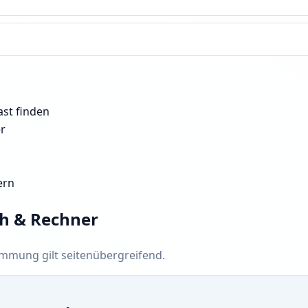
ast finden
er
ern
ch & Rechner
timmung gilt seitenübergreifend.