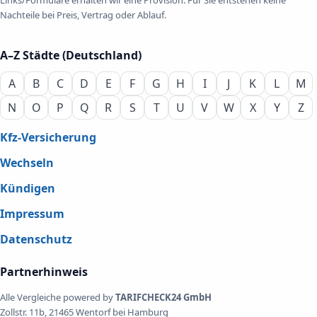
Nachteile bei Preis, Vertrag oder Ablauf.
A–Z Städte (Deutschland)
A
B
C
D
E
F
G
H
I
J
K
L
M
N
O
P
Q
R
S
T
U
V
W
X
Y
Z
Kfz-Versicherung
Wechseln
Kündigen
Impressum
Datenschutz
Partnerhinweis
Alle Vergleiche powered by
TARIFCHECK24 GmbH
Zollstr. 11b, 21465 Wentorf bei Hamburg