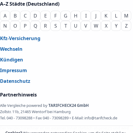
A–Z Städte (Deutschland)
A
B
C
D
E
F
G
H
I
J
K
L
M
N
O
P
Q
R
S
T
U
V
W
X
Y
Z
Kfz-Versicherung
Wechseln
Kündigen
Impressum
Datenschutz
Partnerhinweis
Alle Vergleiche powered by
TARIFCHECK24 GmbH
Zollstr. 11b, 21465 Wentorf bei Hamburg
Tel. 040 - 73098288 • Fax 040 - 73098289 • E-Mail: info@tarifcheck.de
Der Vergleichsrechner ist ein externer Inhalt (farblich abgesetzt) und wird