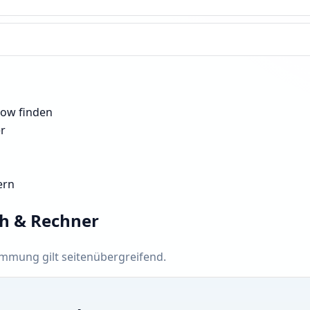
kow finden
er
ern
ch & Rechner
timmung gilt seitenübergreifend.