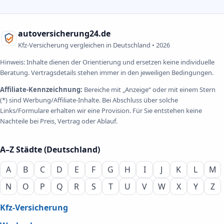
autoversicherung24.de
Kfz-Versicherung vergleichen in Deutschland •
2026
Hinweis: Inhalte dienen der Orientierung und ersetzen keine individuelle
Beratung. Vertragsdetails stehen immer in den jeweiligen Bedingungen.
Affiliate-Kennzeichnung:
Bereiche mit „Anzeige“ oder mit einem Stern
(*) sind Werbung/Affiliate-Inhalte. Bei Abschluss über solche
Links/Formulare erhalten wir eine Provision. Für Sie entstehen keine
Nachteile bei Preis, Vertrag oder Ablauf.
A–Z Städte (Deutschland)
A
B
C
D
E
F
G
H
I
J
K
L
M
N
O
P
Q
R
S
T
U
V
W
X
Y
Z
Kfz-Versicherung