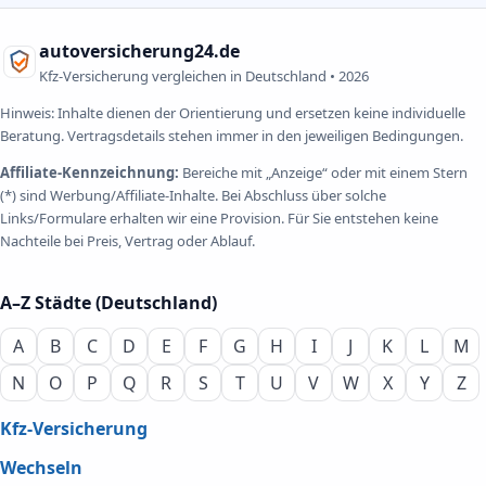
autoversicherung24.de
Kfz-Versicherung vergleichen in Deutschland •
2026
Hinweis: Inhalte dienen der Orientierung und ersetzen keine individuelle
Beratung. Vertragsdetails stehen immer in den jeweiligen Bedingungen.
Affiliate-Kennzeichnung:
Bereiche mit „Anzeige“ oder mit einem Stern
(*) sind Werbung/Affiliate-Inhalte. Bei Abschluss über solche
Links/Formulare erhalten wir eine Provision. Für Sie entstehen keine
Nachteile bei Preis, Vertrag oder Ablauf.
A–Z Städte (Deutschland)
A
B
C
D
E
F
G
H
I
J
K
L
M
N
O
P
Q
R
S
T
U
V
W
X
Y
Z
Kfz-Versicherung
Wechseln