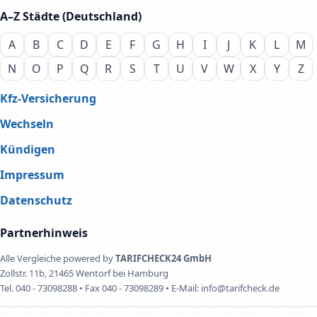
A–Z Städte (Deutschland)
A
B
C
D
E
F
G
H
I
J
K
L
M
N
O
P
Q
R
S
T
U
V
W
X
Y
Z
Kfz-Versicherung
Wechseln
Kündigen
Impressum
Datenschutz
Partnerhinweis
Alle Vergleiche powered by
TARIFCHECK24 GmbH
Zollstr. 11b, 21465 Wentorf bei Hamburg
Tel. 040 - 73098288 • Fax 040 - 73098289 • E-Mail: info@tarifcheck.de
Der Vergleichsrechner ist ein externer Inhalt (farblich abgesetzt) und wird