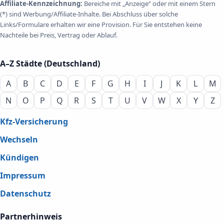
Affiliate-Kennzeichnung:
Bereiche mit „Anzeige“ oder mit einem Stern
(*) sind Werbung/Affiliate-Inhalte. Bei Abschluss über solche
Links/Formulare erhalten wir eine Provision. Für Sie entstehen keine
Nachteile bei Preis, Vertrag oder Ablauf.
A–Z Städte (Deutschland)
A
B
C
D
E
F
G
H
I
J
K
L
M
N
O
P
Q
R
S
T
U
V
W
X
Y
Z
Kfz-Versicherung
Wechseln
Kündigen
Impressum
Datenschutz
Partnerhinweis