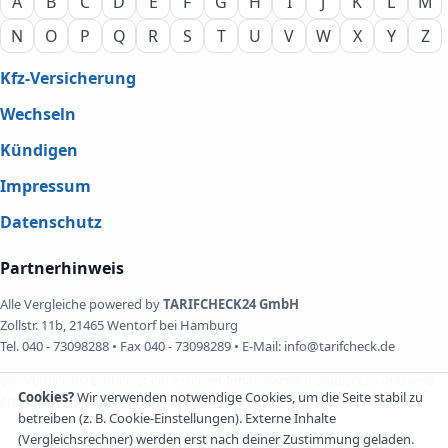
A
B
C
D
E
F
G
H
I
J
K
L
M
N
O
P
Q
R
S
T
U
V
W
X
Y
Z
Kfz-Versicherung
Wechseln
Kündigen
Impressum
Datenschutz
Partnerhinweis
Alle Vergleiche powered by
TARIFCHECK24 GmbH
Zollstr. 11b, 21465 Wentorf bei Hamburg
Tel. 040 - 73098288 • Fax 040 - 73098289 • E-Mail: info@tarifcheck.de
Der Vergleichsrechner ist ein externer Inhalt (farblich abgesetzt) und wird
Cookies?
Wir verwenden notwendige Cookies, um die Seite stabil zu
erst nach Zustimmung geladen.
betreiben (z. B. Cookie-Einstellungen). Externe Inhalte
(Vergleichsrechner) werden erst nach deiner Zustimmung geladen.