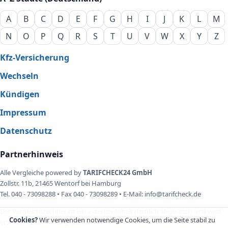
A
B
C
D
E
F
G
H
I
J
K
L
M
N
O
P
Q
R
S
T
U
V
W
X
Y
Z
Kfz-Versicherung
Wechseln
Kündigen
Impressum
Datenschutz
Partnerhinweis
Alle Vergleiche powered by
TARIFCHECK24 GmbH
Zollstr. 11b, 21465 Wentorf bei Hamburg
Tel. 040 - 73098288 • Fax 040 - 73098289 • E-Mail: info@tarifcheck.de
Der Vergleichsrechner ist ein externer Inhalt (farblich abgesetzt) und wird
Cookies?
Wir verwenden notwendige Cookies, um die Seite stabil zu
erst nach Zustimmung geladen.