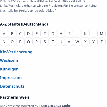
(*) sind Werbung/Affiliate-Inhalte. Bei Abschluss über solche
Links/Formulare erhalten wir eine Provision. Für Sie entstehen keine
Nachteile bei Preis, Vertrag oder Ablauf.
A–Z Städte (Deutschland)
A
B
C
D
E
F
G
H
I
J
K
L
M
N
O
P
Q
R
S
T
U
V
W
X
Y
Z
Kfz-Versicherung
Wechseln
Kündigen
Impressum
Datenschutz
Partnerhinweis
Alle Vergleiche powered by
TARIFCHECK24 GmbH