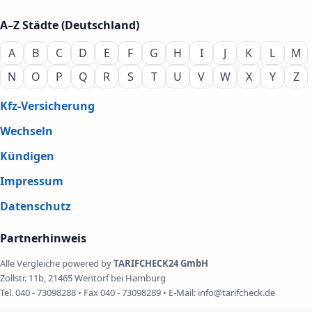
A–Z Städte (Deutschland)
A
B
C
D
E
F
G
H
I
J
K
L
M
N
O
P
Q
R
S
T
U
V
W
X
Y
Z
Kfz-Versicherung
Wechseln
Kündigen
Impressum
Datenschutz
Partnerhinweis
Alle Vergleiche powered by
TARIFCHECK24 GmbH
Zollstr. 11b, 21465 Wentorf bei Hamburg
Tel. 040 - 73098288 • Fax 040 - 73098289 • E-Mail: info@tarifcheck.de