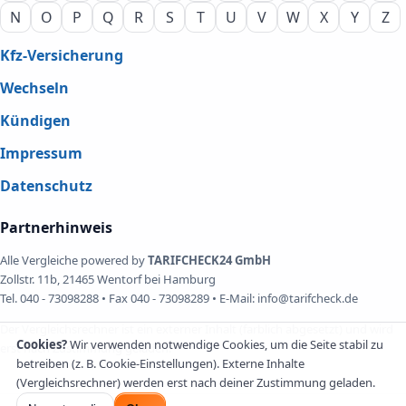
N
O
P
Q
R
S
T
U
V
W
X
Y
Z
Kfz-Versicherung
Wechseln
Kündigen
Impressum
Datenschutz
Partnerhinweis
Alle Vergleiche powered by
TARIFCHECK24 GmbH
Zollstr. 11b, 21465 Wentorf bei Hamburg
Tel. 040 - 73098288 • Fax 040 - 73098289 • E-Mail: info@tarifcheck.de
Der Vergleichsrechner ist ein externer Inhalt (farblich abgesetzt) und wird
Cookies?
Wir verwenden notwendige Cookies, um die Seite stabil zu
erst nach Zustimmung geladen.
betreiben (z. B. Cookie-Einstellungen). Externe Inhalte
(Vergleichsrechner) werden erst nach deiner Zustimmung geladen.