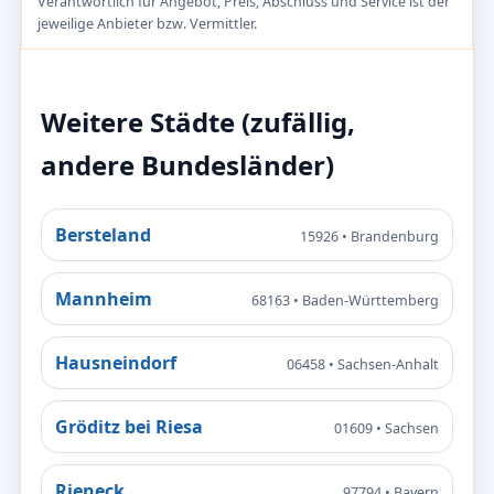
Verantwortlich für Angebot, Preis, Abschluss und Service ist der
jeweilige Anbieter bzw. Vermittler.
Weitere Städte (zufällig,
andere Bundesländer)
Bersteland
15926 • Brandenburg
Mannheim
68163 • Baden-Württemberg
Hausneindorf
06458 • Sachsen-Anhalt
Gröditz bei Riesa
01609 • Sachsen
Rieneck
97794 • Bayern