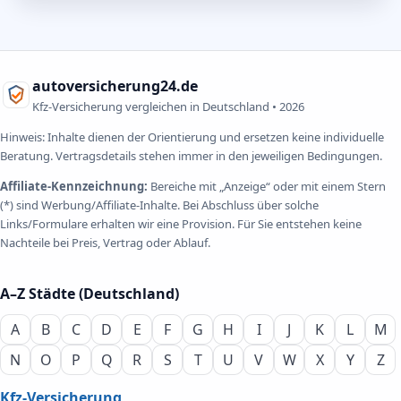
autoversicherung24.de
Kfz-Versicherung vergleichen in Deutschland •
2026
Hinweis: Inhalte dienen der Orientierung und ersetzen keine individuelle
Beratung. Vertragsdetails stehen immer in den jeweiligen Bedingungen.
Affiliate-Kennzeichnung:
Bereiche mit „Anzeige“ oder mit einem Stern
(*) sind Werbung/Affiliate-Inhalte. Bei Abschluss über solche
Links/Formulare erhalten wir eine Provision. Für Sie entstehen keine
Nachteile bei Preis, Vertrag oder Ablauf.
A–Z Städte (Deutschland)
A
B
C
D
E
F
G
H
I
J
K
L
M
N
O
P
Q
R
S
T
U
V
W
X
Y
Z
Kfz-Versicherung