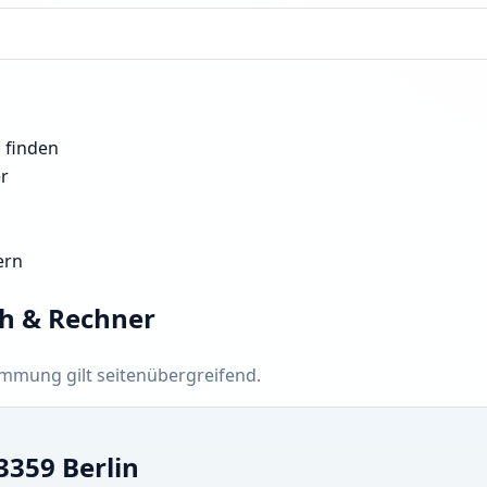
n finden
er
ern
ch & Rechner
timmung gilt seitenübergreifend.
3359 Berlin