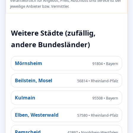
Verantwortlich für Angebot, Preis, Abschluss und Service ist der
jeweilige Anbieter bzw. Vermittler.
Weitere Städte (zufällig,
andere Bundesländer)
Mörnsheim
91804 • Bayern
Beilstein, Mosel
56814 • Rheinland-Pfalz
Kulmain
95508 • Bayern
Elben, Westerwald
57580 • Rheinland-Pfalz
Remscheid
42897 • Nordrhein-Westfalen