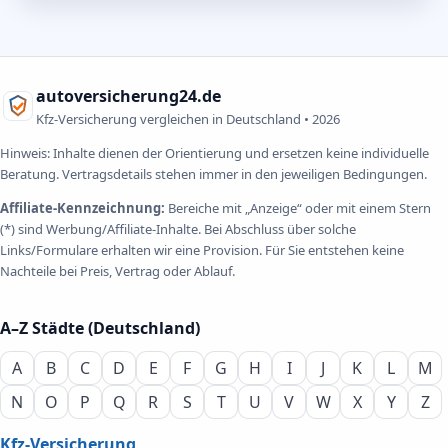
autoversicherung24.de
Kfz-Versicherung vergleichen in Deutschland •
2026
Hinweis: Inhalte dienen der Orientierung und ersetzen keine individuelle
Beratung. Vertragsdetails stehen immer in den jeweiligen Bedingungen.
Affiliate-Kennzeichnung:
Bereiche mit „Anzeige“ oder mit einem Stern
(*) sind Werbung/Affiliate-Inhalte. Bei Abschluss über solche
Links/Formulare erhalten wir eine Provision. Für Sie entstehen keine
Nachteile bei Preis, Vertrag oder Ablauf.
A–Z Städte (Deutschland)
A
B
C
D
E
F
G
H
I
J
K
L
M
N
O
P
Q
R
S
T
U
V
W
X
Y
Z
Kfz-Versicherung