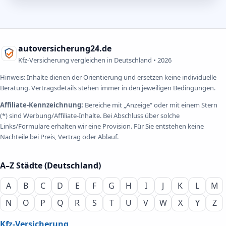
autoversicherung24.de
Kfz-Versicherung vergleichen in Deutschland •
2026
Hinweis: Inhalte dienen der Orientierung und ersetzen keine individuelle
Beratung. Vertragsdetails stehen immer in den jeweiligen Bedingungen.
Affiliate-Kennzeichnung:
Bereiche mit „Anzeige“ oder mit einem Stern
(*) sind Werbung/Affiliate-Inhalte. Bei Abschluss über solche
Links/Formulare erhalten wir eine Provision. Für Sie entstehen keine
Nachteile bei Preis, Vertrag oder Ablauf.
A–Z Städte (Deutschland)
A
B
C
D
E
F
G
H
I
J
K
L
M
N
O
P
Q
R
S
T
U
V
W
X
Y
Z
Kfz-Versicherung