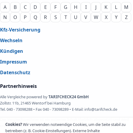
A
B
C
D
E
F
G
H
I
J
K
L
M
N
O
P
Q
R
S
T
U
V
W
X
Y
Z
Kfz-Versicherung
Wechseln
Kündigen
Impressum
Datenschutz
Partnerhinweis
Alle Vergleiche powered by
TARIFCHECK24 GmbH
Zollstr. 11b, 21465 Wentorf bei Hamburg
Tel. 040 - 73098288 • Fax 040 - 73098289 • E-Mail: info@tarifcheck.de
Der Vergleichsrechner ist ein externer Inhalt (farblich abgesetzt) und wird
Cookies?
Wir verwenden notwendige Cookies, um die Seite stabil zu
erst nach Zustimmung geladen.
betreiben (z. B. Cookie-Einstellungen). Externe Inhalte