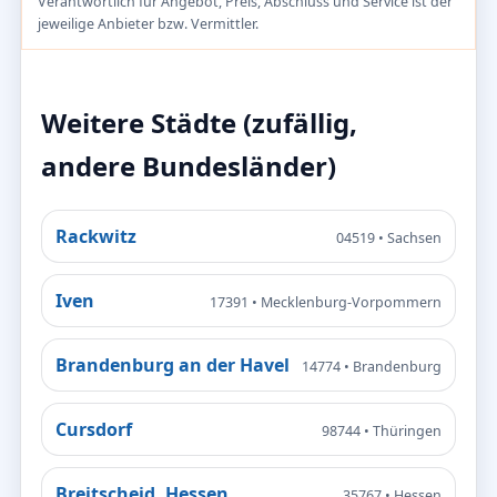
Verantwortlich für Angebot, Preis, Abschluss und Service ist der
jeweilige Anbieter bzw. Vermittler.
Weitere Städte (zufällig,
andere Bundesländer)
Rackwitz
04519 • Sachsen
Iven
17391 • Mecklenburg-Vorpommern
Brandenburg an der Havel
14774 • Brandenburg
Cursdorf
98744 • Thüringen
Breitscheid, Hessen
35767 • Hessen