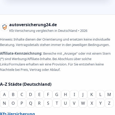
autoversicherung24.de
Kfz-Versicherung vergleichen in Deutschland •
2026
Hinweis: Inhalte dienen der Orientierung und ersetzen keine individuelle
Beratung. Vertragsdetails stehen immer in den jeweiligen Bedingungen.
Affiliate-Kennzeichnung:
Bereiche mit „Anzeige“ oder mit einem Stern
(*) sind Werbung/Affiliate-Inhalte. Bei Abschluss über solche
Links/Formulare erhalten wir eine Provision. Für Sie entstehen keine
Nachteile bei Preis, Vertrag oder Ablauf.
A–Z Städte (Deutschland)
A
B
C
D
E
F
G
H
I
J
K
L
M
N
O
P
Q
R
S
T
U
V
W
X
Y
Z
Kfz-Versicherung