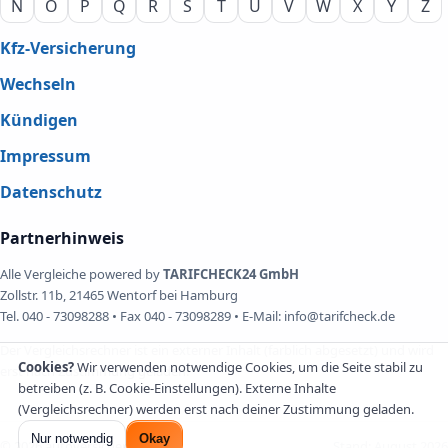
N
O
P
Q
R
S
T
U
V
W
X
Y
Z
Kfz-Versicherung
Wechseln
Kündigen
Impressum
Datenschutz
Partnerhinweis
Alle Vergleiche powered by
TARIFCHECK24 GmbH
Zollstr. 11b, 21465 Wentorf bei Hamburg
Tel. 040 - 73098288 • Fax 040 - 73098289 • E-Mail: info@tarifcheck.de
Der Vergleichsrechner ist ein externer Inhalt (farblich abgesetzt) und wird
Cookies?
Wir verwenden notwendige Cookies, um die Seite stabil zu
erst nach Zustimmung geladen.
betreiben (z. B. Cookie-Einstellungen). Externe Inhalte
(Vergleichsrechner) werden erst nach deiner Zustimmung geladen.
Nur notwendig
Okay
©
2026
autoversicherung24.de
Stand:
August 2026