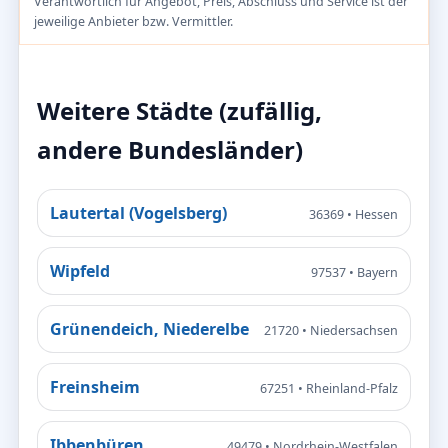
Verantwortlich für Angebot, Preis, Abschluss und Service ist der
jeweilige Anbieter bzw. Vermittler.
Weitere Städte (zufällig,
andere Bundesländer)
Lautertal (Vogelsberg)
36369 • Hessen
Wipfeld
97537 • Bayern
Grünendeich, Niederelbe
21720 • Niedersachsen
Freinsheim
67251 • Rheinland-Pfalz
Ibbenbüren
49479 • Nordrhein-Westfalen