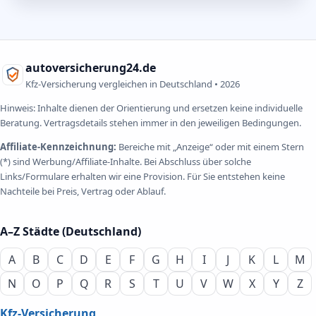
autoversicherung24.de
Kfz-Versicherung vergleichen in Deutschland •
2026
Hinweis: Inhalte dienen der Orientierung und ersetzen keine individuelle
Beratung. Vertragsdetails stehen immer in den jeweiligen Bedingungen.
Affiliate-Kennzeichnung:
Bereiche mit „Anzeige“ oder mit einem Stern
(*) sind Werbung/Affiliate-Inhalte. Bei Abschluss über solche
Links/Formulare erhalten wir eine Provision. Für Sie entstehen keine
Nachteile bei Preis, Vertrag oder Ablauf.
A–Z Städte (Deutschland)
A
B
C
D
E
F
G
H
I
J
K
L
M
N
O
P
Q
R
S
T
U
V
W
X
Y
Z
Kfz-Versicherung