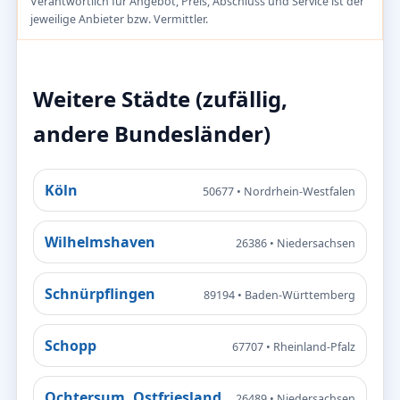
Verantwortlich für Angebot, Preis, Abschluss und Service ist der
jeweilige Anbieter bzw. Vermittler.
Weitere Städte (zufällig,
andere Bundesländer)
Köln
50677 • Nordrhein-Westfalen
Wilhelmshaven
26386 • Niedersachsen
Schnürpflingen
89194 • Baden-Württemberg
Schopp
67707 • Rheinland-Pfalz
Ochtersum, Ostfriesland
26489 • Niedersachsen