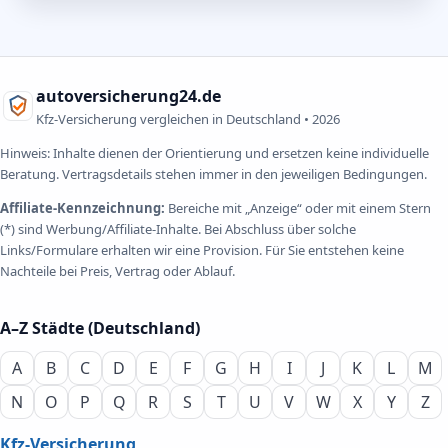
autoversicherung24.de
Kfz-Versicherung vergleichen in Deutschland •
2026
Hinweis: Inhalte dienen der Orientierung und ersetzen keine individuelle
Beratung. Vertragsdetails stehen immer in den jeweiligen Bedingungen.
Affiliate-Kennzeichnung:
Bereiche mit „Anzeige“ oder mit einem Stern
(*) sind Werbung/Affiliate-Inhalte. Bei Abschluss über solche
Links/Formulare erhalten wir eine Provision. Für Sie entstehen keine
Nachteile bei Preis, Vertrag oder Ablauf.
A–Z Städte (Deutschland)
A
B
C
D
E
F
G
H
I
J
K
L
M
N
O
P
Q
R
S
T
U
V
W
X
Y
Z
Kfz-Versicherung