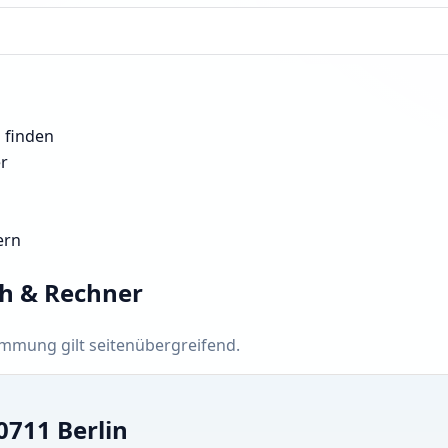
n finden
er
ern
ch & Rechner
timmung gilt seitenübergreifend.
0711 Berlin