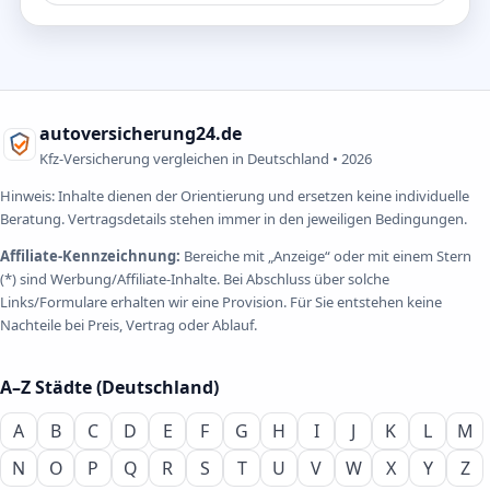
autoversicherung24.de
Kfz-Versicherung vergleichen in Deutschland •
2026
Hinweis: Inhalte dienen der Orientierung und ersetzen keine individuelle
Beratung. Vertragsdetails stehen immer in den jeweiligen Bedingungen.
Affiliate-Kennzeichnung:
Bereiche mit „Anzeige“ oder mit einem Stern
(*) sind Werbung/Affiliate-Inhalte. Bei Abschluss über solche
Links/Formulare erhalten wir eine Provision. Für Sie entstehen keine
Nachteile bei Preis, Vertrag oder Ablauf.
A–Z Städte (Deutschland)
A
B
C
D
E
F
G
H
I
J
K
L
M
N
O
P
Q
R
S
T
U
V
W
X
Y
Z