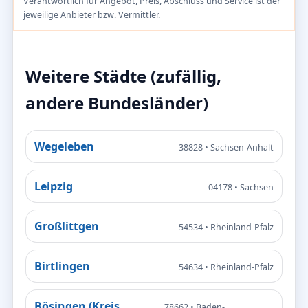
Verantwortlich für Angebot, Preis, Abschluss und Service ist der
jeweilige Anbieter bzw. Vermittler.
Weitere Städte (zufällig,
andere Bundesländer)
Wegeleben
38828 • Sachsen-Anhalt
Leipzig
04178 • Sachsen
Großlittgen
54534 • Rheinland-Pfalz
Birtlingen
54634 • Rheinland-Pfalz
Bösingen (Kreis
78662 • Baden-