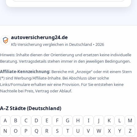
autoversicherung24.de
Kfz-Versicherung vergleichen in Deutschland •
2026
Hinweis: Inhalte dienen der Orientierung und ersetzen keine individuelle
Beratung. Vertragsdetails stehen immer in den jeweiligen Bedingungen.
Affiliate-Kennzeichnung:
Bereiche mit „Anzeige“ oder mit einem Stern
(*) sind Werbung/Affiliate-Inhalte. Bei Abschluss über solche
Links/Formulare erhalten wir eine Provision. Für Sie entstehen keine
Nachteile bei Preis, Vertrag oder Ablauf.
A–Z Städte (Deutschland)
A
B
C
D
E
F
G
H
I
J
K
L
M
N
O
P
Q
R
S
T
U
V
W
X
Y
Z