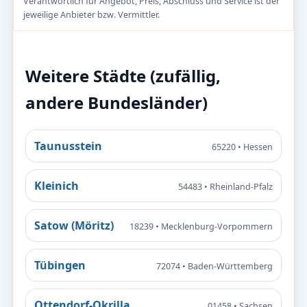
Verantwortlich für Angebot, Preis, Abschluss und Service ist der
jeweilige Anbieter bzw. Vermittler.
Weitere Städte (zufällig,
andere Bundesländer)
Taunusstein
65220 • Hessen
Kleinich
54483 • Rheinland-Pfalz
Satow (Möritz)
18239 • Mecklenburg-Vorpommern
Tübingen
72074 • Baden-Württemberg
Ottendorf-Okrilla
01458 • Sachsen