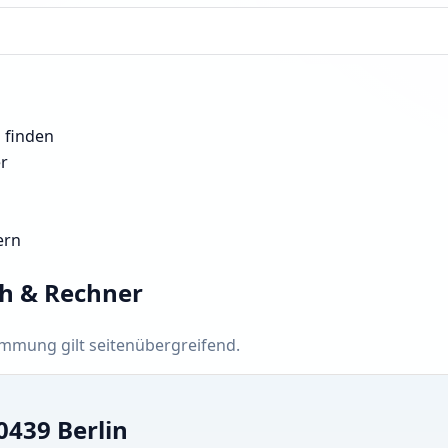
n finden
er
ern
ch & Rechner
timmung gilt seitenübergreifend.
0439 Berlin