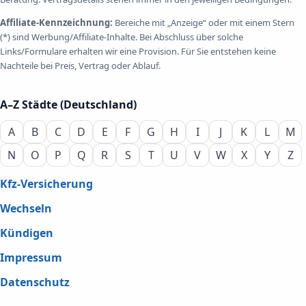
Affiliate-Kennzeichnung:
Bereiche mit „Anzeige“ oder mit einem Stern
(*) sind Werbung/Affiliate-Inhalte. Bei Abschluss über solche
Links/Formulare erhalten wir eine Provision. Für Sie entstehen keine
Nachteile bei Preis, Vertrag oder Ablauf.
A–Z Städte (Deutschland)
A
B
C
D
E
F
G
H
I
J
K
L
M
N
O
P
Q
R
S
T
U
V
W
X
Y
Z
Kfz-Versicherung
Wechseln
Kündigen
Impressum
Datenschutz