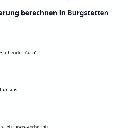
herung berechnen in Burgstetten
Bestehendes Auto'.
tten aus.
s-Leistungs-Verhältnis.