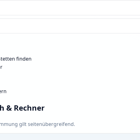
tetten finden
er
ern
ch & Rechner
timmung gilt seitenübergreifend.